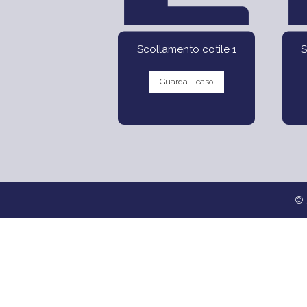
Scollamento cotile 1
S
Guarda il caso
© 